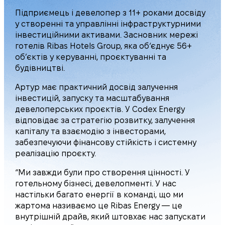
Підприємець і девелопер з 11+ роками досвіду
у створенні та управлінні інфраструктурними
інвестиційними активами. Засновник мережі
готелів Ribas Hotels Group, яка об‘єднує 56+
об’єктів у керуванні, проєктуванні та
будівництві.
Артур має практичний досвід залучення
інвестицій, запуску та масштабування
девелоперських проєктів. У Codex Energy
відповідає за стратегію розвитку, залучення
капіталу та взаємодію з інвесторами,
забезпечуючи фінансову стійкість і системну
реалізацію проєкту.
“Ми завжди були про створення цінності. У
готельному бізнесі, девелопменті. У нас
настільки багато енергії в команді, що ми
жартома називаємо це Ribas Energy — це
внутрішній драйв, який штовхає нас запускати