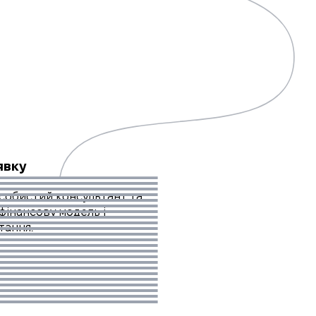
явку
особистий консультант та
фінансову модель і
итання.