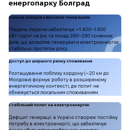
енергопарку Болград
Сильна локація з високою генерацією
Південь України забезпечує ≈1 400–1 600
кВт·год/м² на рік та понад 260–280 сонячних
днів, що дозволяє генерувати електроенергію
стабільно протягом року.
Доступ до ширшого ринку споживання
Розташування поблизу кордону (∼20 км до
Молдови) формує роботу в розширеному
енергетичному контексті, де попит не
обмежується локальним споживанням.
Стабільний попит на електроенергію
Дефіцит генерації в Україні створює постійну
потребу в електроенергії, що забезпечує