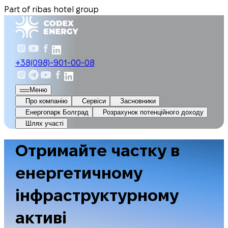
Part of ribas hotel group
+38(098)-901-00-08
Меню
Про компанію
Сервіси
Засновники
Енергопарк Болград
Розрахунок потенційного доходу
Шлях участі
Отримайте частку в
енергетичному
інфраструктурному
активі