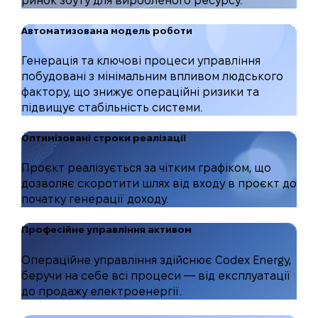
ринок збуту для виробленого ресурсу.
Автоматизована модель роботи
Генерація та ключові процеси управління
побудовані з мінімальним впливом людського
фактору, що знижує операційні ризики та
підвищує стабільність системи.
Оптимізовані строки реалізації
Проєкт реалізується за чітким графіком, що
дозволяє скоротити шлях від входу в проєкт до
початку генерації доходу.
Професійне управління активом
Операційне управління здійснює Codex Energy,
беручи на себе всі процеси — від експлуатації
до продажу електроенергії.