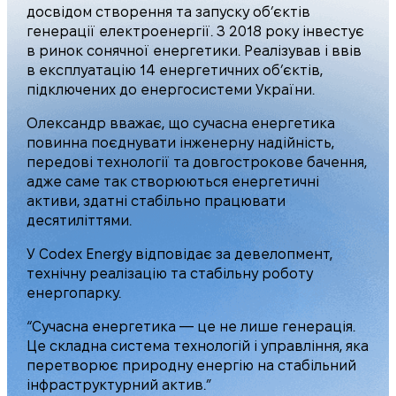
досвідом створення та запуску об’єктів
генерації електроенергії. З 2018 року інвестує
в ринок сонячної енергетики. Реалізував і ввів
в експлуатацію 14 енергетичних об’єктів,
підключених до енергосистеми України.
Олександр вважає, що сучасна енергетика
повинна поєднувати інженерну надійність,
передові технології та довгострокове бачення,
адже саме так створюються енергетичні
активи, здатні стабільно працювати
десятиліттями.
У Codex Energy відповідає за девелопмент,
технічну реалізацію та стабільну роботу
енергопарку.
“Сучасна енергетика — це не лише генерація.
Це складна система технологій і управління, яка
перетворює природну енергію на стабільний
інфраструктурний актив.”