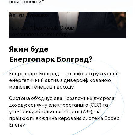
нові проєкти.”
Артур Лупашко
Founder Ribas Hotels Group
Co-founder Codex Energy
Яким буде
Енергопарк Болград?
Енергопарк Болград — це інфраструктурний
енергетичний актив з диверсифікованою
моделлю генерації доходу.
Система об’єднує два незалежних джерела
доходу: сонячну електростанцію (СЕС) та
установку зберігання енергії (УЗЕ), які
працюють як єдина керована система Codex
Energy.